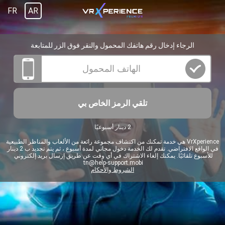
FR
AR
الرجاء إدخال رقم هاتفك المحمول والنقر فوق الزر للمتابعة
تلقي الرمز الخاص بي
2 دينار أسبوعيًا
VrXperience هي خدمة تمكنك من اكتشاف مجموعة رائعة من الألعاب والمناظر الطبيعية
في الواقع الافتراضي. تقدم لك الخدمة دخول مجاني لمدة أسبوع ، ثم يتم تجديد ب 2 دينار
للأسبوع تلقائيًا. يمكنك إلغاء الاشتراك في أي وقت عن طريق إرسال بريد إلكتروني
tn@help-support.mobi
الشروط والأحكام