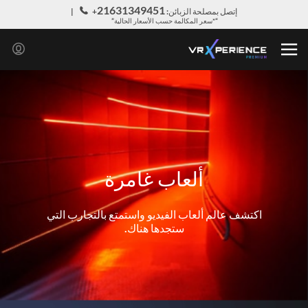
21631349451
إتصل بمصلحة الزبائن:
+
“*سعر المكالمة حسب الأسعار الحالية”
ألعاب غامرة
اكتشف عالم ألعاب الفيديو واستمتع بالتجارب التي
ستجدها هناك.