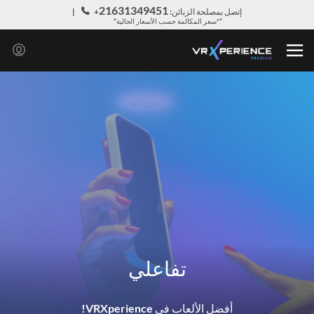
21631349451
إتصل بمصلحة الزبائن:
+
“*سعر المكالمة حسب الأسعار الحالية”
تفاعلي
أفضل الألعاب في VRXperience!