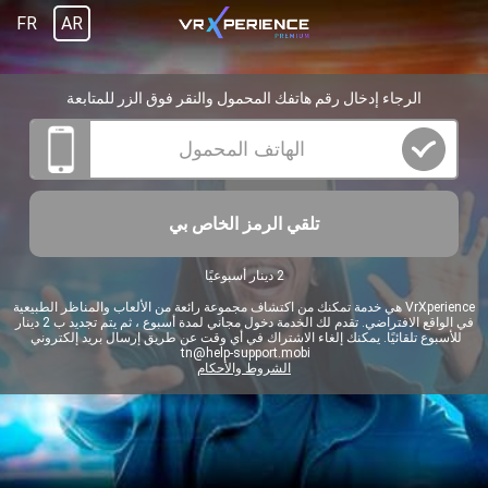
FR
AR
الرجاء إدخال رقم هاتفك المحمول والنقر فوق الزر للمتابعة
تلقي الرمز الخاص بي
2 دينار أسبوعيًا
VrXperience هي خدمة تمكنك من اكتشاف مجموعة رائعة من الألعاب والمناظر الطبيعية
في الواقع الافتراضي. تقدم لك الخدمة دخول مجاني لمدة أسبوع ، ثم يتم تجديد ب 2 دينار
للأسبوع تلقائيًا. يمكنك إلغاء الاشتراك في أي وقت عن طريق إرسال بريد إلكتروني
tn@help-support.mobi
الشروط والأحكام