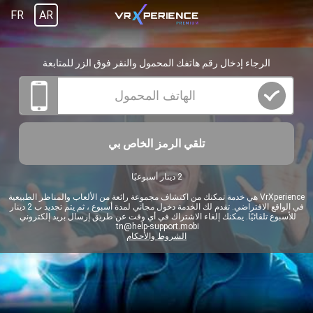
FR
AR
الرجاء إدخال رقم هاتفك المحمول والنقر فوق الزر للمتابعة
تلقي الرمز الخاص بي
2 دينار أسبوعيًا
VrXperience هي خدمة تمكنك من اكتشاف مجموعة رائعة من الألعاب والمناظر الطبيعية
في الواقع الافتراضي. تقدم لك الخدمة دخول مجاني لمدة أسبوع ، ثم يتم تجديد ب 2 دينار
للأسبوع تلقائيًا. يمكنك إلغاء الاشتراك في أي وقت عن طريق إرسال بريد إلكتروني
tn@help-support.mobi
الشروط والأحكام