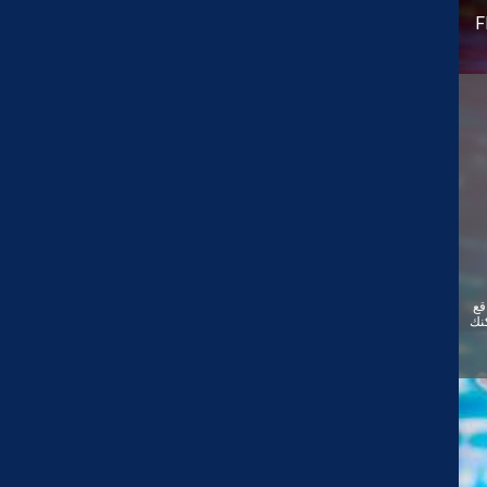
F
قع
ئيًا. يمكنك