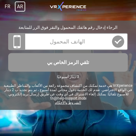
FR
AR
الرجاء إدخال رقم هاتفك المحمول والنقر فوق الزر للمتابعة
تلقي الرمز الخاص بي
2 دينار أسبوعيًا
VrXperience هي خدمة تمكنك من اكتشاف مجموعة رائعة من الألعاب والمناظر الطبيعية
في الواقع الافتراضي. تقدم لك الخدمة دخول مجاني لمدة أسبوع ، ثم يتم تجديد ب 2 دينار
للأسبوع تلقائيًا. يمكنك إلغاء الاشتراك في أي وقت عن طريق إرسال بريد إلكتروني
tn@help-support.mobi
الشروط والأحكام