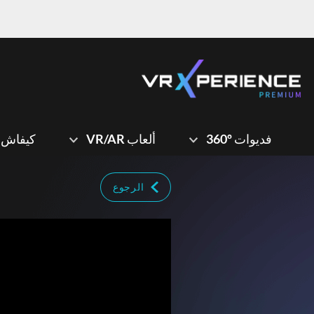
فديوات 360º
ألعاب VR/AR
كيفاش نستعم
الرجوع