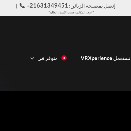
21631349451
إتصل بمصلحة الزبائن:
+
“*سعر المكالمة حسب الأسعار الحالية”
ل VRXperience
متوفر في