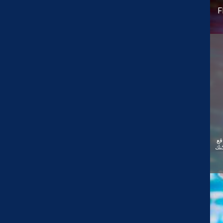
F
قع
ئيًا. يمكنك