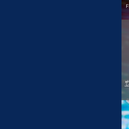
F
قع
ئيًا. يمكنك