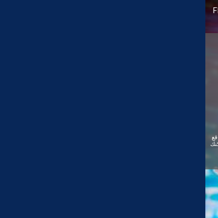
F
قع
ئيًا. يمكنك