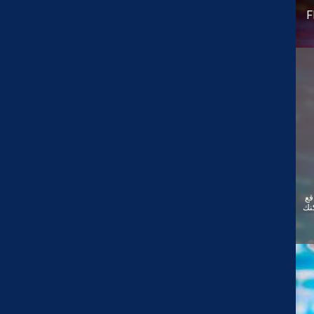
F
قع
ئيًا. يمكنك