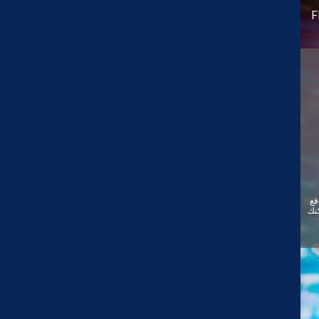
F
قع
ئيًا. يمكنك