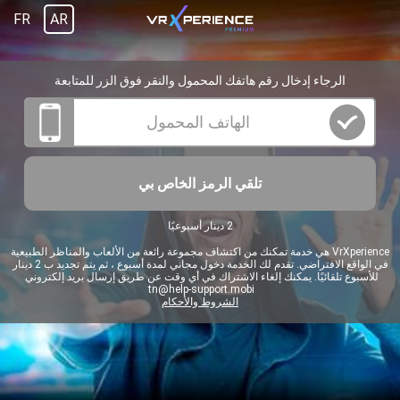
FR
AR
الرجاء إدخال رقم هاتفك المحمول والنقر فوق الزر للمتابعة
تلقي الرمز الخاص بي
2 دينار أسبوعيًا
VrXperience هي خدمة تمكنك من اكتشاف مجموعة رائعة من الألعاب والمناظر الطبيعية
في الواقع الافتراضي. تقدم لك الخدمة دخول مجاني لمدة أسبوع ، ثم يتم تجديد ب 2 دينار
للأسبوع تلقائيًا. يمكنك إلغاء الاشتراك في أي وقت عن طريق إرسال بريد إلكتروني
tn@help-support.mobi
الشروط والأحكام